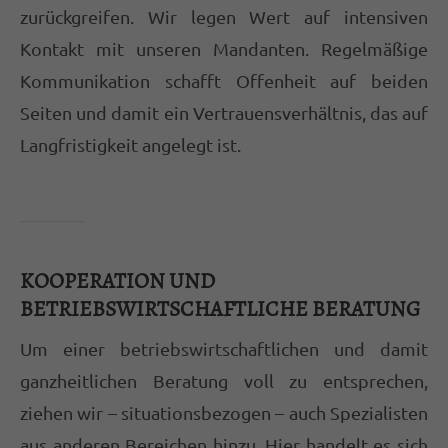
zurückgreifen. Wir legen Wert auf intensiven
magnis dis parturient montes, nascetur
Kontakt mit unseren Mandanten. Regelmäßige
ridiculus mus. Donec quam felis, ultricies
nec.
Kommunikation schafft Offenheit auf beiden
Seiten und damit ein Vertrauensverhältnis, das auf
Langfristigkeit angelegt ist.
KOOPERATION UND
BETRIEBSWIRTSCHAFTLICHE BERATUNG
Um einer betriebswirtschaftlichen und damit
ganzheitlichen Beratung voll zu entsprechen,
ziehen wir – situationsbezogen – auch Spezialisten
aus anderen Bereichen hinzu. Hier handelt es sich