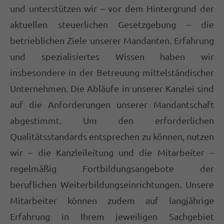
Termine außerhalb der Bürozeiten nach
und unterstützen wir – vor dem Hintergrund der
Vereinbarung
aktuellen steuerlichen Gesetzgebung – die
betrieblichen Ziele unserer Mandanten. Erfahrung
und spezialisiertes Wissen haben wir
Steuerberatung Hurtig²
Kühl 2
insbesondere in der Betreuung mittelständischer
48324 Sendenhorst
Unternehmen. Die Abläufe in unserer Kanzlei sind
auf die Anforderungen unserer Mandantschaft
02526 2093
abgestimmt. Um den erforderlichen
info@stb-hurtig2.de
Qualitätsstandards entsprechen zu können, nutzen
ABOUT US
wir – die Kanzleileitung und die Mitarbeiter –
regelmäßig Fortbildungsangebote der
Lorem ipsum dolor sit amet, consectetuer
beruflichen Weiterbildungseinrichtungen. Unsere
adipiscing elit.
Mitarbeiter können zudem auf langjährige
Aenean commodo ligula eget dolor. Aenean
Erfahrung in Ihrem jeweiligen Sachgebiet
massa. Cum sociis natoque penatibus et